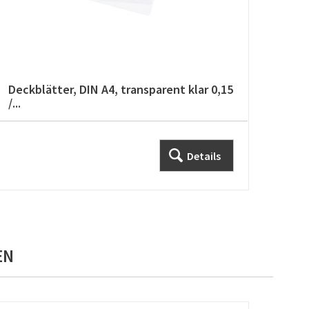
Deckblätter, DIN A4, transparent klar 0,15
Rück
/...
Details
EN