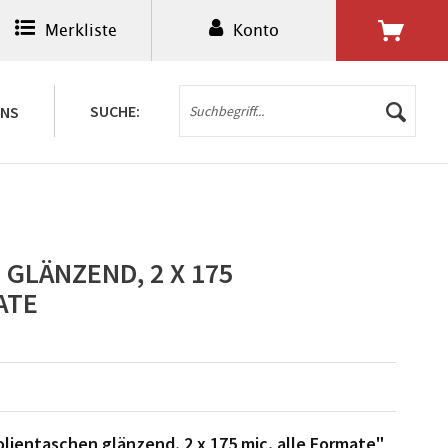
Merkliste
Konto
0,00 € *
SUCHE:
UNS
GLÄNZEND, 2 X 175
ATE
lientaschen glänzend, 2 x 175 mic, alle Formate"