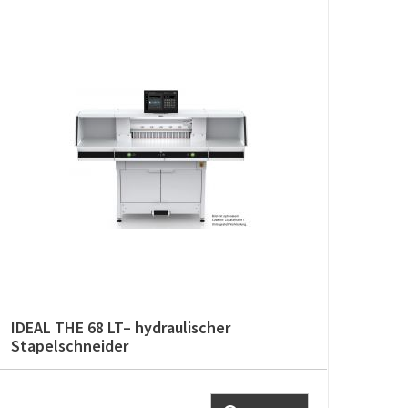
IDEAL THE 68 LT– hydraulischer
IDEA
Stapelschneider
Stap