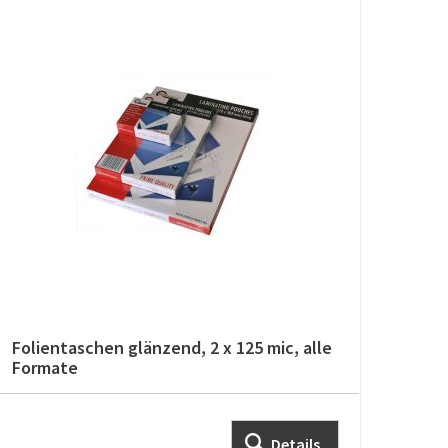
Folientaschen glänzend, 2 x 125 mic, alle
Foli
Formate
For
Details