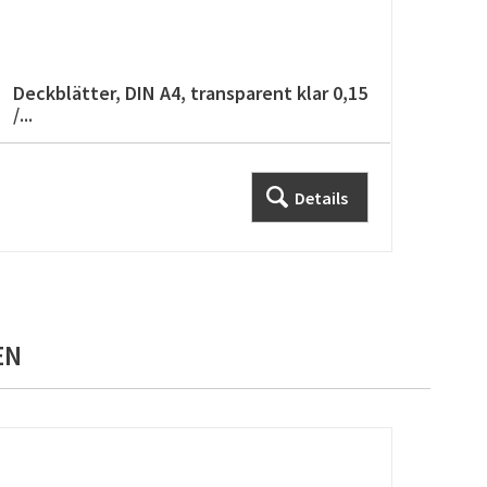
Deckblätter, DIN A4, transparent klar 0,15
Drah
/...
Details
EN