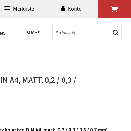
Merkliste
Konto
0,00 € *
SUCHE:
UNS
 A4, MATT, 0,2 / 0,3 /
kblätter, DIN A4, matt, 0,2 / 0,3 / 0,5 / 0,7 mm"