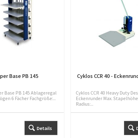
aper Base PB 145
Cyklos CCR 40 - Eckenrun
er Base PB 145 Ablageregal
Cyklos CCR 40 Heavy Duty De
ögen 6 Fächer Fachgröße:...
Eckenrunder Max. Stapelhöh
Radius:...
Details