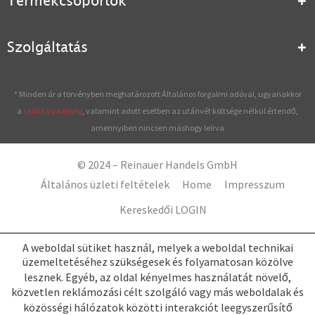
Termékcsoportok
Szolgáltatás
* Minden ár a törvényben meghatározott Általános forgalmi adóval, ugyanakkor
a
szállítási költség
, valamint adott esetben az utánvét költsége nélkül értendő,
amennyiben nincsen máshogy leírva
© 2024 – Reinauer Handels GmbH
Általános üzleti feltételek
Home
Impresszum
Kereskedői LOGIN
A weboldal sütiket használ, melyek a weboldal technikai
üzemeltetéséhez szükségesek és folyamatosan közölve
lesznek. Egyéb, az oldal kényelmes használatát növelő,
közvetlen reklámozási célt szolgáló vagy más weboldalak és
közösségi hálózatok közötti interakciót leegyszerűsítő