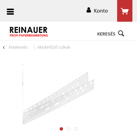
Konto
KERESÉS
Áttekintés
Aktalefűző csíkok