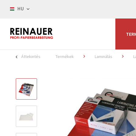
HU
TER
Áttekintés
Termékek
Laminálás
L