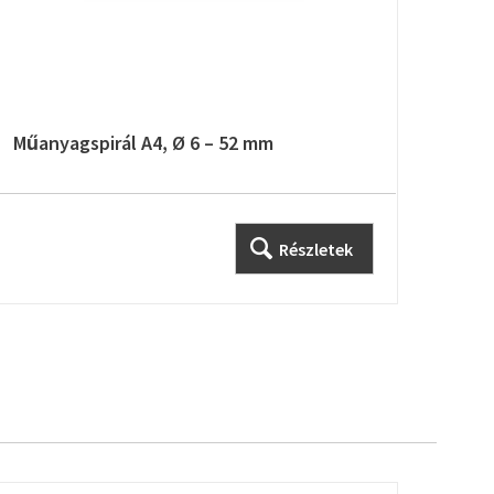
Műanyagspirál A4, Ø 6 – 52 mm
Fóli
mér
Részletek