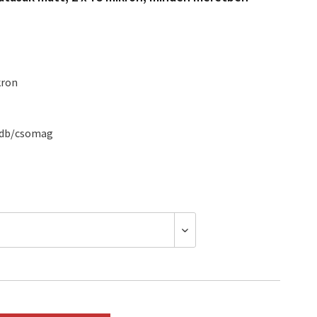
kron
 db/csomag