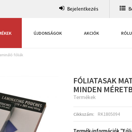
Bejelentkezés
B
MÉKEK
ÚJDONSÁGOK
AKCIÓK
RÓL
amináló fóliák
FÓLIATASAK MATT
MINDEN MÉRET
Termékek
Cikkszám:
RK1805094
Termék-információk "Fóli