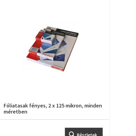
Fóliatasak fényes, 2 x 125 mikron, minden
Fóli
méretben
mér
Részletek