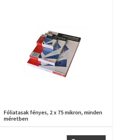
Fóliatasak fényes, 2 x 75 mikron, minden
Fóli
méretben
mér