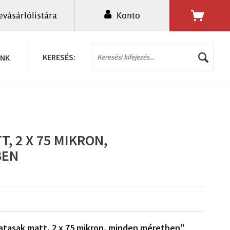
evásárlólistára
Konto
0,00 Ft *
KERESÉS:
UNK
, 2 X 75 MIKRON,
BEN
atasak matt, 2 x 75 mikron, minden méretben"