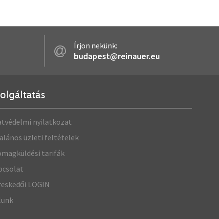
Írjon nekünk:
budapest@reinauer.eu
olgáltatás
tvédelmi nyilatkozat
alános üzleti feltételek
magküldési tarifák
pcsolat
reskedői LOGIN
lunk