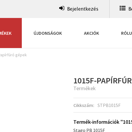
Bejelentkezés
B
MÉKEK
ÚJDONSÁGOK
AKCIÓK
RÓL
Papírfúró gépek
1015F-PAPÍRFÚ
Termékek
Cikkszám:
STPB1015F
Termék-információk "1015
Stago PB 1015F