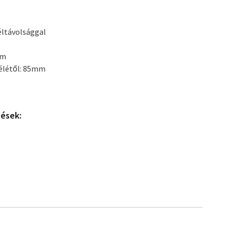
zéltávolsággal
mm
zélétől: 85mm
tések: