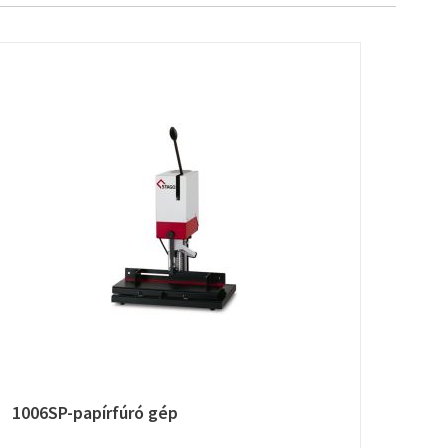
1006SP-papírfúró gép
1010