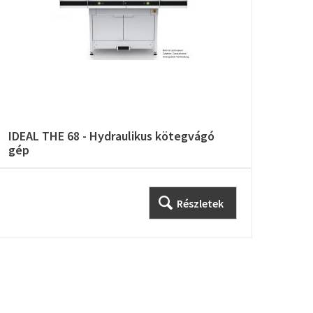
IDEAL THE 68 - Hydraulikus kötegvágó
MAX 
gép
Részletek