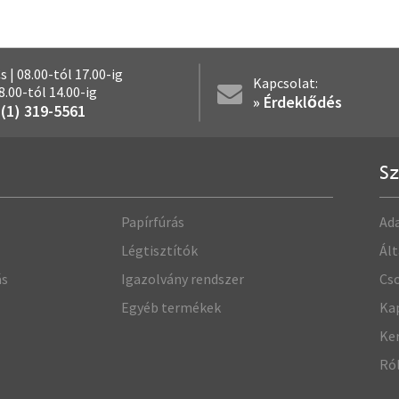
Cs | 08.00-tól 17.00-ig
Kapcsolat:
08.00-tól 14.00-ig
» Érdeklődés
 (1) 319-5561
Sz
Papírfúrás
Ada
Légtisztítók
Ált
ás
Igazolvány rendszer
Cso
Egyéb termékek
Ka
Ke
Ró