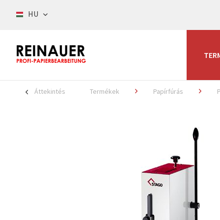
HU
TER
Áttekintés
Termékek
Papírfúrás