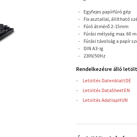
Egyfejes papírfúró gép
Fix asztallal, állítható s
Fúró átmérő 2-15mm
Fúrási mélység max. 60 
Fúrási távolság a papír s
DIN A3-ig
230V/50Hz
Rendelkezésre álló letöl
Letöltés DatenblattDE
Letöltés DataSheetEN
Letöltés AdatlapHUN