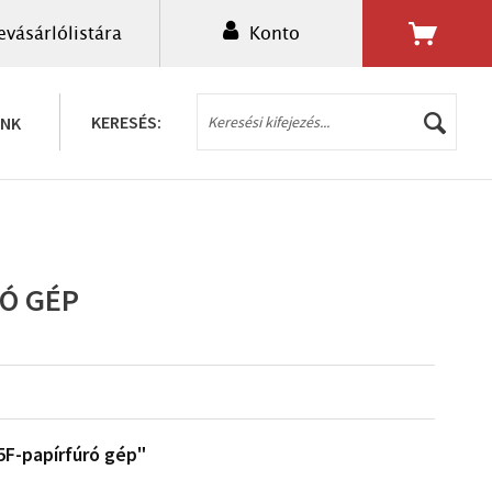
evásárlólistára
Konto
0,00 Ft *
KERESÉS:
UNK
RÓ GÉP
F-papírfúró gép"