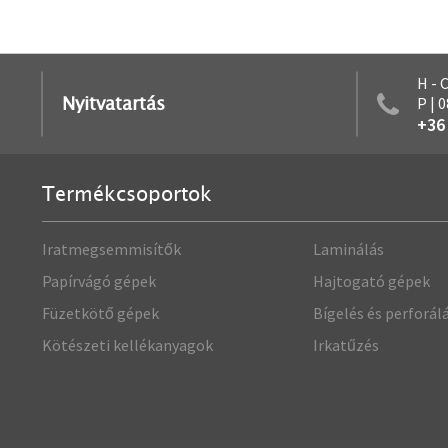
H - 
Nyitvatartás
P | 
+36
Termékcsoportok
Iratmegsemmisítők
Laminálás
Papírvágó gépek
Hajtogató gépek
Füzetkötő gépek
Bígelés és perforál
Kötészeti kellékanyagok
Irkatűzés