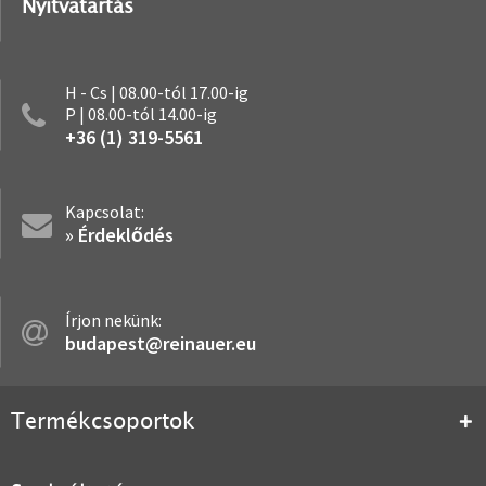
Nyitvatartás
H - Cs | 08.00-tól 17.00-ig
P | 08.00-tól 14.00-ig
+36 (1) 319-5561
Kapcsolat:
» Érdeklődés
Írjon nekünk:
budapest@reinauer.eu
Termékcsoportok