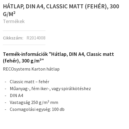
HÁTLAP, DIN A4, CLASSIC MATT (FEHÉR), 300
G/M²
Termékek
Cikkszám:
R2014008
Termék-információk "Hátlap, DIN A4, Classic matt
(fehér), 300 g/m²"
RECOsystems Karton hátlap
Classic matt – fehér
Műanyag-, fém iker-, vagy spirálkötéshez
DIN A4
Vastagság 250 g/m² mm
Csomagolási egység: 100 db