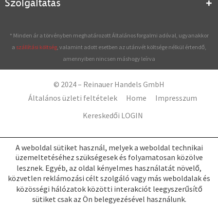
Szolgáltatás
* Minden ár a törvényben meghatározott Általános forgalmi adóval, ugyanakkor
a
szállítási költség
, valamint adott esetben az utánvét költsége nélkül értendő,
amennyiben nincsen máshogy leírva
© 2024 – Reinauer Handels GmbH
Általános üzleti feltételek
Home
Impresszum
Kereskedői LOGIN
A weboldal sütiket használ, melyek a weboldal technikai
üzemeltetéséhez szükségesek és folyamatosan közölve
lesznek. Egyéb, az oldal kényelmes használatát növelő,
közvetlen reklámozási célt szolgáló vagy más weboldalak és
közösségi hálózatok közötti interakciót leegyszerűsítő
sütiket csak az Ön belegyezésével használunk.