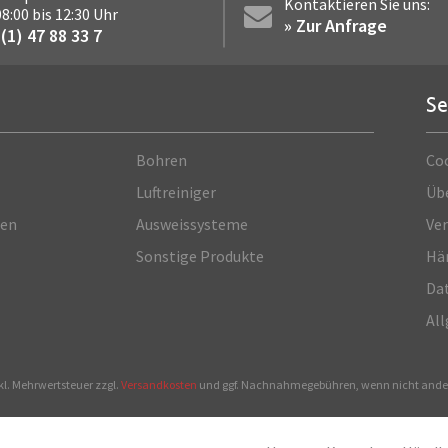
Kontaktieren Sie uns:
 08:00 bis 12:30 Uhr
» Zur Anfrage
(1) 47 88 33 7
Se
Bohren
Co
Luftreiniger
Üb
ren
Ausweissysteme
Ve
Sonstige Produkte
Hä
Dat
Al
xkl. Mehrwertsteuer zzgl.
Versandkosten
und ggf. Nachnahmegebühren, wenn nicht ander