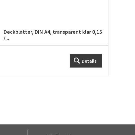
Deckblätter, DIN A4, transparent klar 0,15
Rück
/...
Details