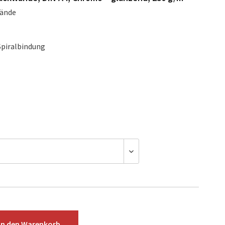
ände
 Spiralbindung
In den
Warenkorb