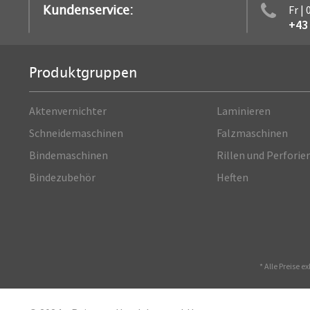
Kundenservice:
Fr |
+43 
Produktgruppen
Aktenvernichter
Laminieren
Schneidemaschinen
Falzmaschinen
Bindemaschinen
Rillen und Perforie
Bindezubehör
Heften
* Alle Preise e