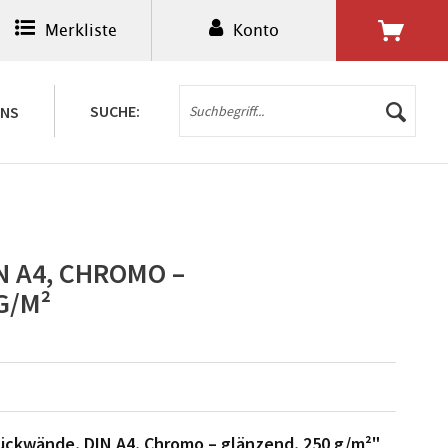
Merkliste
Konto
0,00 € *
SUCHE:
UNS
 A4, CHROMO –
G/M²
ückwände, DIN A4, Chromo – glänzend, 250 g/m²"