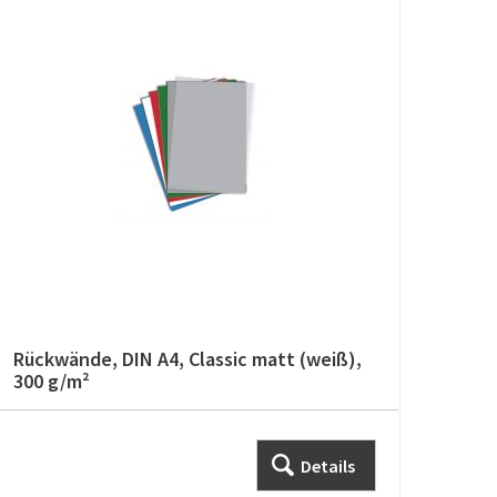
Rückwände, DIN A4, Classic matt (weiß),
Rück
300 g/m²
glän
Details