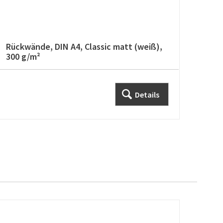
Rückwände, DIN A4, Classic matt (weiß),
Rück
300 g/m²
glän
Details