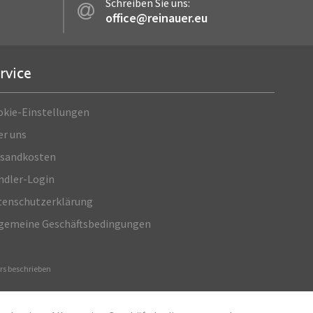
Schreiben Sie uns:
office@reinauer.eu
rvice
okie-Einstellungen
er uns
rsandkosten
ndler-Login
enschutz­erklärung
lgemeine Geschäftsbedingungen
s beschrieben