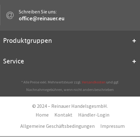
Schreiben Sie uns:
office@reinauer.eu
Produktgruppen
Service
* Alle Preise exkl. Mehrwertsteuer zzgl.
Versandkosten
und ggf.
Nachnahmegebühren, wenn nicht anders beschrieben
© 2024 – Reinauer HandelsgesmbH.
Home
Kontakt
Händler-Login
Allgemeine Geschäftsbedingungen
Impressum