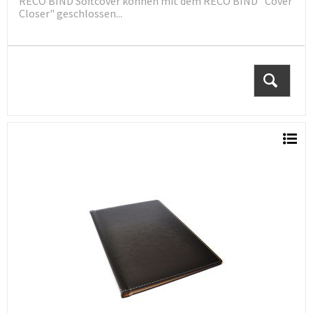
RECO BIND Softcover können mit dem RECO BIND "Cover
Closer" geschlossen...