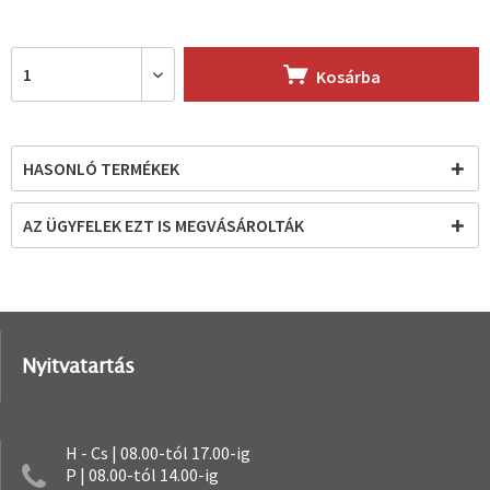
Kosárba
HASONLÓ TERMÉKEK
AZ ÜGYFELEK EZT IS MEGVÁSÁROLTÁK
Nyitvatartás
H - Cs | 08.00-tól 17.00-ig
P | 08.00-tól 14.00-ig