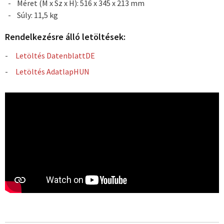
Méret (M x Sz x H): 516 x 345 x 213 mm
Súly: 11,5 kg
Rendelkezésre álló letöltések:
Letöltés DatenblattDE
Letöltés AdatlapHUN