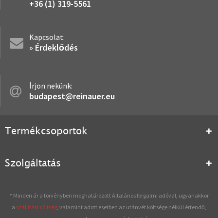
+36 (1) 319-5561
Kapcsolat:
» Érdeklődés
Írjon nekünk:
budapest@reinauer.eu
Termékcsoportok
Szolgáltatás
* Minden ár a törvényben meghatározott Általános forgalmi adóval, ugyanakkor
a
szállítási költség
, valamint adott esetben az utánvét költsége nélkül értendő,