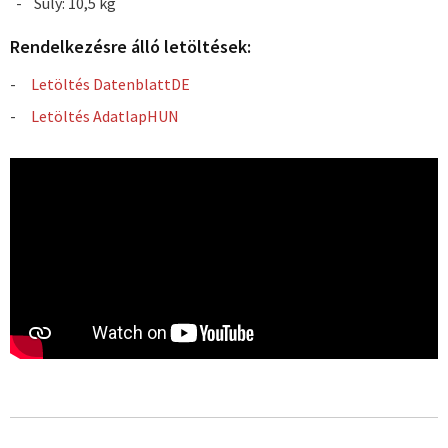
Súly: 10,5 kg
Rendelkezésre álló letöltések:
Letöltés DatenblattDE
Letöltés AdatlapHUN