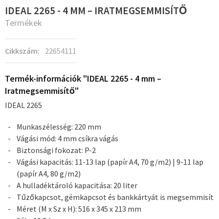
IDEAL 2265 - 4 MM – IRATMEGSEMMISÍTŐ
Termékek
Cikkszám:
22654111
Termék-információk "IDEAL 2265 - 4 mm –
Iratmegsemmisítő"
IDEAL 2265
Munkaszélesség: 220 mm
Vágási mód: 4 mm csíkra vágás
Biztonsági fokozat: P-2
Vágási kapacitás: 11-13 lap (papír A4, 70 g/m2) | 9-11 lap
(papír A4, 80 g/m2)
A hulladéktároló kapacitása: 20 liter
Tűzőkapcsot, gémkapcsot és bankkártyát is megsemmisít
Méret (M x Sz x H): 516 x 345 x 213 mm