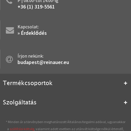
P | 08.00-tól 14.00-ig
+36 (1) 319-5561
Kapcsolat:
» Érdeklődés
Írjon nekünk:
budapest@reinauer.eu
Termékcsoportok
Szolgáltatás
* Minden ár a törvényben meghatározott Általános forgalmi adóval, ugyanakkor
a
szállítási költség
, valamint adott esetben az utánvét költsége nélkül értendő,