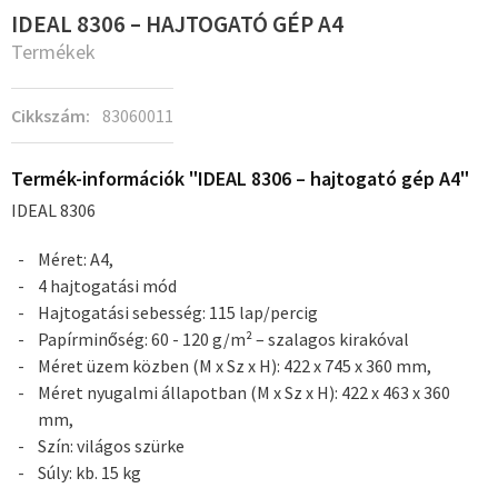
IDEAL 8306 – HAJTOGATÓ GÉP A4
Termékek
Cikkszám:
83060011
Termék-információk "IDEAL 8306 – hajtogató gép A4"
IDEAL 8306
Méret: A4,
4 hajtogatási mód
Hajtogatási sebesség: 115 lap/percig
Papírminőség: 60 - 120 g/m² – szalagos kirakóval
Méret üzem közben (M x Sz x H): 422 x 745 x 360 mm,
Méret nyugalmi állapotban (M x Sz x H): 422 x 463 x 360
mm,
Szín: világos szürke
Súly: kb. 15 kg