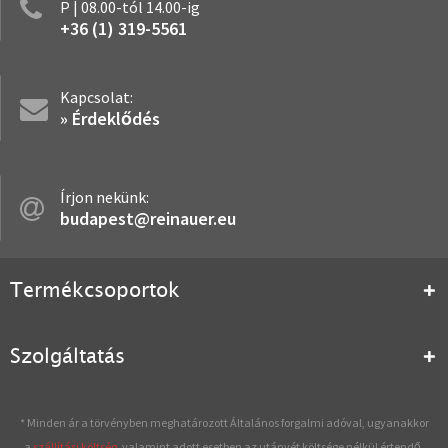
P | 08.00-tól 14.00-ig
+36 (1) 319-5561
Kapcsolat:
» Érdeklődés
Írjon nekünk:
budapest@reinauer.eu
Termékcsoportok
Szolgáltatás
* Minden ár a törvényben meghatározott Általános forgalmi adóval, ugyanakkor
a
szállítási költség
, valamint adott esetben az utánvét költsége nélkül értendő,