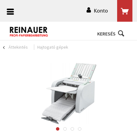
Konto
KERESÉS
Áttekintés
Hajtogató gépek