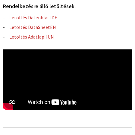
Rendelkezésre álló letöltések:
Letöltés DatenblattDE
Letöltés DataSheetEN
Letöltés AdatlapHUN