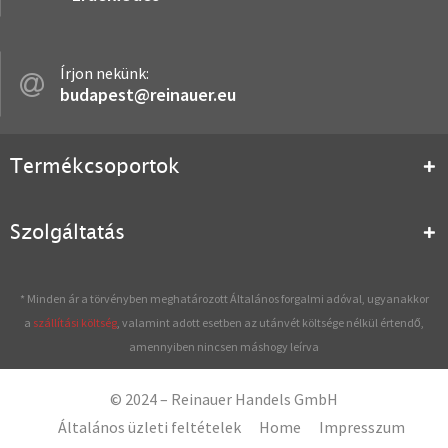
Írjon nekünk:
budapest@reinauer.eu
Termékcsoportok
Szolgáltatás
* Minden ár a törvényben meghatározott Általános forgalmi adóval, ugyanakkor
a
szállítási költség
, valamint adott esetben az utánvét költsége nélkül értendő,
amennyiben nincsen máshogy leírva
© 2024 – Reinauer Handels GmbH
Általános üzleti feltételek
Home
Impresszum