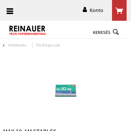
Konto
KERESÉS
Áttekintés
Tűző kapcsok