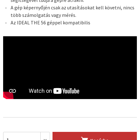
segítségével tudja a gépre átrakni.
A gép képernyőjén csak az utasításokat kell követni, nincs
több számolgatás vagy mérés.
Az IDEAL THE 56 géppel kompatibilis