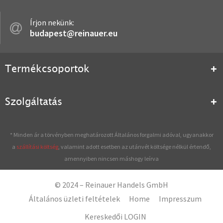
Írjon nekünk:
budapest@reinauer.eu
Termékcsoportok
Szolgáltatás
* Minden ár a törvényben meghatározott Általános forgalmi adóval, ugyanakkor
a
szállítási költség
, valamint adott esetben az utánvét költsége nélkül értendő,
amennyiben nincsen máshogy leírva
© 2024 – Reinauer Handels GmbH
Általános üzleti feltételek
Home
Impresszum
Kereskedői LOGIN