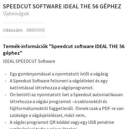
SPEEDCUT SOFTWARE IDEAL THE 56 GÉPHEZ
Újdonságok
Cikkszám:
88800000
Termék-információk "Speedcut software IDEAL THE 56
géphez"
IDEAL SPEEDCUT Software
Egy gombnyomással a nyomtatott ívtől a vágásig
A Speedcut Software felismeri a vágóéleket és egy
kattintással létrehozza a vágóprogramot.
Ön betölti az nyomtatott ívet a Speedcut automatikusan
létrehozza a vágási programot –a sablonoktól és
fájlformátumoktól függetlenűl. Önnek csak a PDF-re van
szüksége a vágásjelöléssel, mást nem..
A vágási programot QR kóddal vagy egy USB pendrive