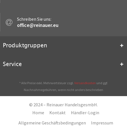
Schreiben Sie uns:
office@reinauer.eu
Produktgruppen
Service
* Alle Preise exkl. Mehrwertsteuer zzgl.
Versandkosten
und ggf.
Nachnahmegebühren, wenn nicht anders beschrieben
© 2024 – Reinauer HandelsgesmbH.
Home
Kontakt
Händler-Login
Allgemeine Geschäftsbedingungen
Impressum