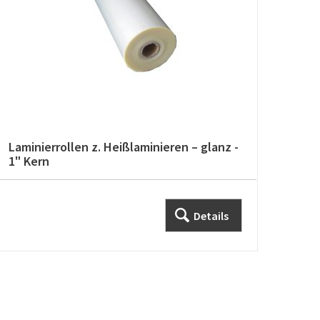
Laminierrollen z. Heißlaminieren – glanz -
Lami
1" Kern
Kern
Details