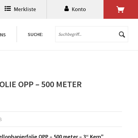
Merkliste
Konto
0,00 € *
SUCHE:
UNS
LIE OPP – 500 METER
B
llophanierfolie OPP – 500 meter – 3“ Kern"