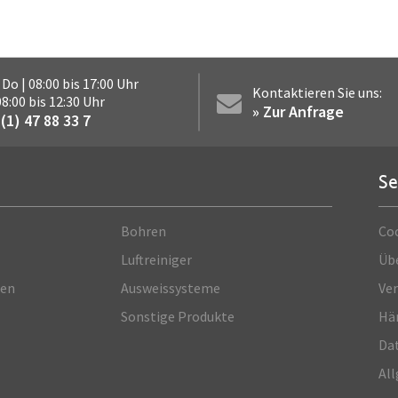
 Do | 08:00 bis 17:00 Uhr
Kontaktieren Sie uns:
 08:00 bis 12:30 Uhr
» Zur Anfrage
(1) 47 88 33 7
Se
Bohren
Co
Luftreiniger
Üb
ren
Ausweissysteme
Ve
Sonstige Produkte
Hä
Dat
Al