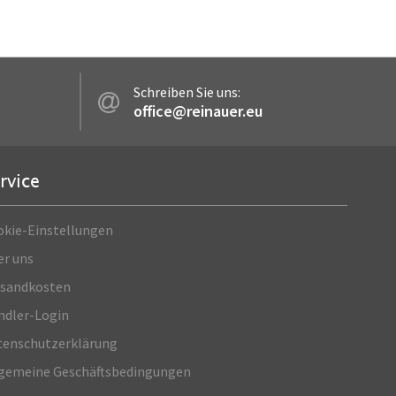
Schreiben Sie uns:
office@reinauer.eu
rvice
okie-Einstellungen
er uns
rsandkosten
ndler-Login
enschutz­erklärung
lgemeine Geschäftsbedingungen