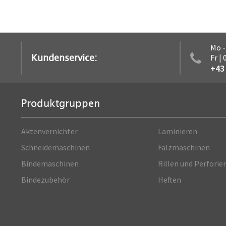
Mo -
Kundenservice:
Fr |
+43 
Produktgruppen
Aktenvernichter
Laminieren
Schneidemaschinen
Falzmaschinen
Bindemaschinen
Rillen und Perforie
Bindezubehör
Heften