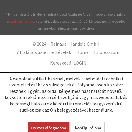
* Minden ár a törvényben meghatározott Általános forgalmi adóval, ugyanakkor
a
szállítási költség
, valamint adott esetben az utánvét költsége nélkül értendő,
amennyiben nincsen máshogy leírva
© 2024 – Reinauer Handels GmbH
Általános üzleti feltételek
Home
Impresszum
Kereskedői LOGIN
A weboldal sütiket használ, melyek a weboldal technikai
üzemeltetéséhez szükségesek és folyamatosan közölve
lesznek. Egyéb, az oldal kényelmes használatát növelő,
közvetlen reklámozási célt szolgáló vagy más weboldalak és
közösségi hálózatok közötti interakciót leegyszerűsítő
sütiket csak az Ön belegyezésével használunk.
Összes elfogadása
konfigurálása