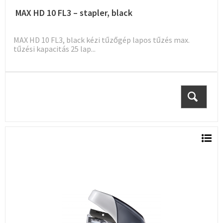
MAX HD 10 FL3 – stapler, black
MAX HD 10 FL3, black kézi tűzőgép lapos tűzés max.
tűzési kapacitás 25 lap...