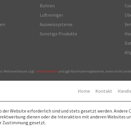
Bohren
Co
Luftreiniger
Üb
ren
Ausweissysteme
Ve
Sonstige Produkte
Hä
Dat
Al
xkl. Mehrwertsteuer zzgl.
Versandkosten
und ggf. Nachnahmegebühren, wenn nicht ander
Home
Kontakt
Händl
b der Website erforderlich sind und stets gesetzt werden. Andere 
irektwerbung dienen oder die Interaktion mit anderen Websites u
er Zustimmung gesetzt.