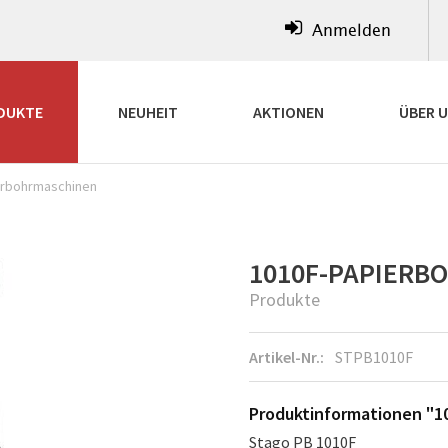
Anmelden
DUKTE
NEUHEIT
AKTIONEN
ÜBER 
erbohrmaschinen
1010F-PAPIERB
Produkte
Artikel-Nr.:
STPB1010F
Produktinformationen "1
Stago PB 1010F