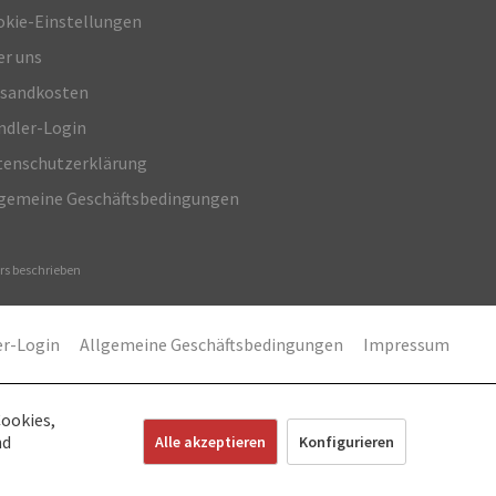
okie-Einstellungen
er uns
rsandkosten
ndler-Login
enschutz­erklärung
lgemeine Geschäftsbedingungen
s beschrieben
er-Login
Allgemeine Geschäftsbedingungen
Impressum
Cookies,
nd
Alle akzeptieren
Konfigurieren