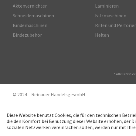
Aktenvernichter
Laminieren
Schneidemaschinen
Falzmaschinen
Bindemaschinen
Rillen und Perforie
Bindezubehör
Heften
* Alle Preise e
© 2024 – Reinauer HandelsgesmbH.
Diese Website benutzt Cookies, die für den technischen Betrie
die den Komfort bei Benutzung dieser Website erhöhen, der D
sozialen Netzwerken vereinfachen sollen, werden nur mit Ihr