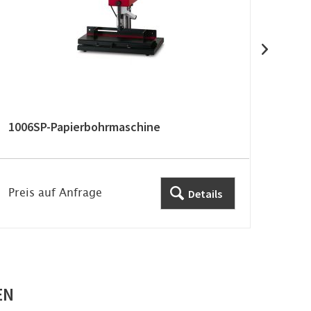
1006SP-Papierbohrmaschine
1010
Preis auf Anfrage
Prei
Details
EN