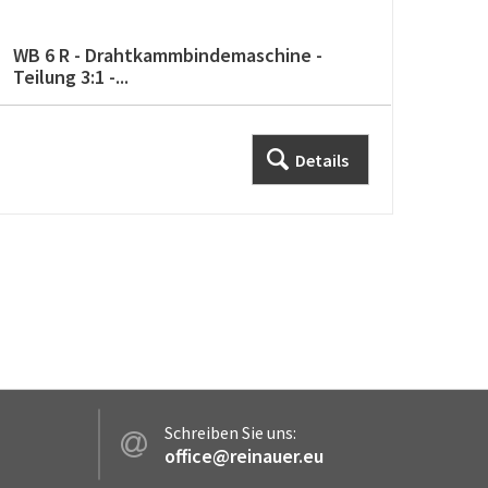
WB 6 R - Drahtkammbindemaschine -
PB 4
Teilung 3:1 -...
Details
Schreiben Sie uns:
office@reinauer.eu