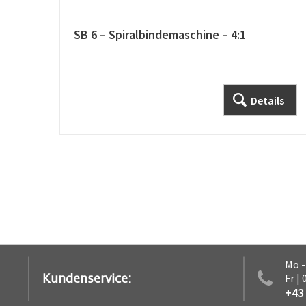
SB 6 – Spiralbindemaschine – 4:1
Details
Mo -
Kundenservice:
Fr |
+43 