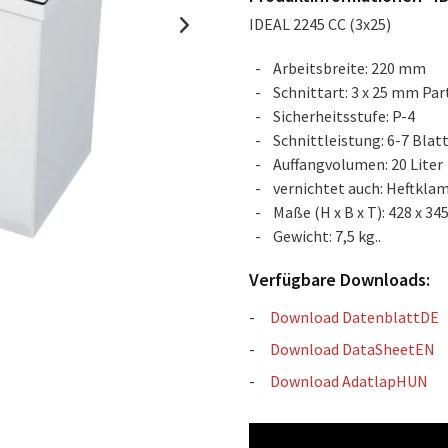
IDEAL 2245 CC (3x25)
Arbeitsbreite: 220 mm
Schnittart: 3 x 25 mm Par
Sicherheitsstufe: P-4
Schnittleistung: 6-7 Blatt
Auffangvolumen: 20 Liter
vernichtet auch: Heftkl
Maße (H x B x T): 428 x 3
Gewicht: 7,5 kg..
Verfügbare Downloads:
Download DatenblattDE
Download DataSheetEN
Download AdatlapHUN