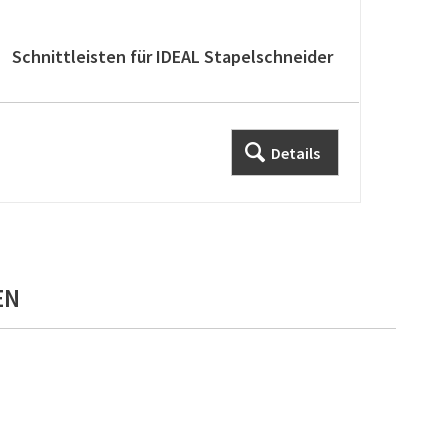
Schnittleisten für IDEAL Stapelschneider
Spez
Lite
Details
EN