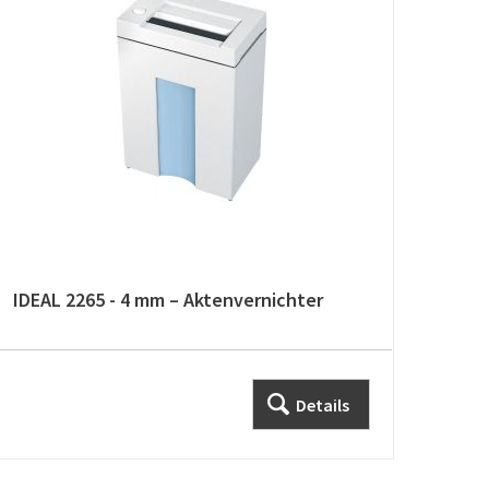
IDEAL 2265 - 4 mm – Aktenvernichter
IDEA
Akte
Details