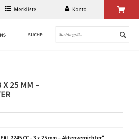
Merkliste
Konto
0,00 € *
SUCHE:
UNS
3 X 25 MM –
TER
EAL 2245 CC - 3 x 25 mm – Aktenvernichter"