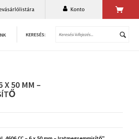
evásárlólistára
Konto
0,00 Ft *
KERESÉS:
UNK
6 X 50 MM –
SÍTŐ
L 4606 CC – 6 x 50 mm – Iratmegsemmisítő"