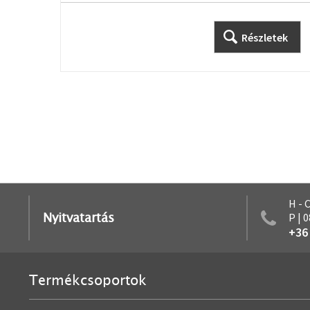
Részletek
H - 
Nyitvatartás
P | 
+36
Termékcsoportok