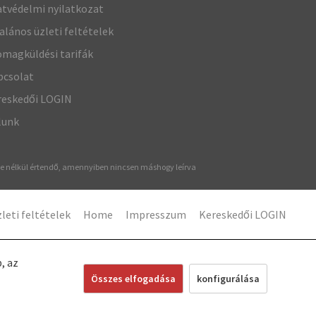
tvédelmi nyilatkozat
alános üzleti feltételek
magküldési tarifák
pcsolat
reskedői LOGIN
lunk
ége nélkül értendő, amennyiben nincsen máshogy leírva
leti feltételek
Home
Impresszum
Kereskedői LOGIN
, az
Összes elfogadása
konfigurálása