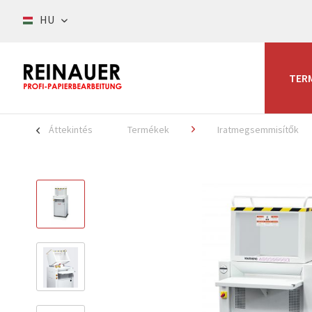
HU
TER
Áttekintés
Termékek
Iratmegsemmisítők