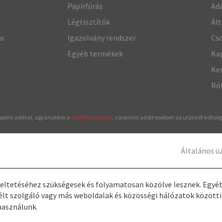
Papírfúrás
Ada
Légtisztítók
Ált
ás
Igazolvány rendszer
Cso
Egyéb termékek
Ka
Ke
Ró
rgalmi adóval, ugyanakkor a
szállítási költség
, valamint adott esetben az utánvét költs
Általános üz
meltetéséhez szükségesek és folyamatosan közölve lesznek. Egyéb
élt szolgáló vagy más weboldalak és közösségi hálózatok közötti
használunk.