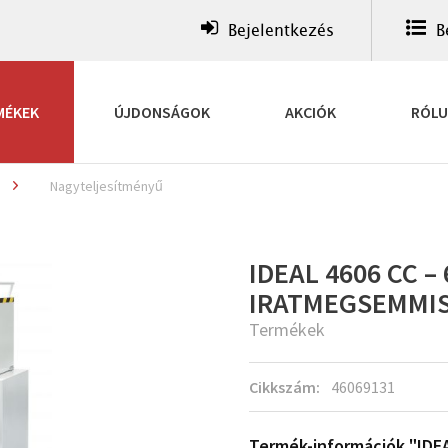
Bejelentkezés
B
MÉKEK
ÚJDONSÁGOK
AKCIÓK
RÓL
Nagyteljesítményű
IDEAL 4606 CC – 
IRATMEGSEMMI
Termékek
Cikkszám:
46069131
Termék-információk "IDEA