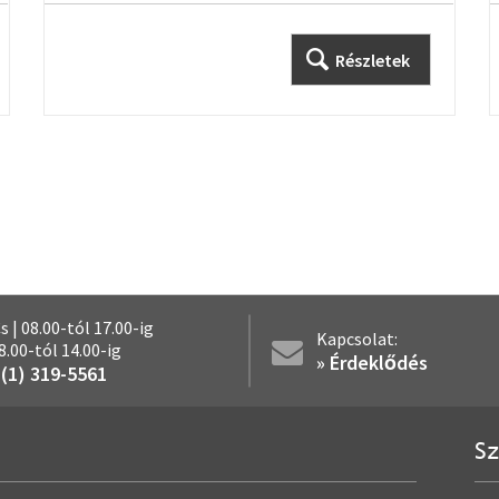
Részletek
Cs | 08.00-tól 17.00-ig
Kapcsolat:
08.00-tól 14.00-ig
» Érdeklődés
 (1) 319-5561
Sz