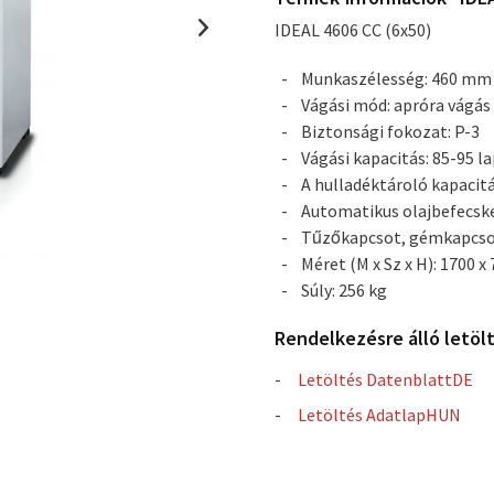
IDEAL 4606 CC (6x50)
Munkaszélesség: 460 mm
Vágási mód: apróra vágás
Biztonsági fokozat: P-3
Vágási kapacitás: 85-95 la
A hulladéktároló kapacitás
Automatikus olajbefecsk
Tűzőkapcsot, gémkapcsot
Méret (M x Sz x H): 1700 
Súly: 256 kg
Rendelkezésre álló letöl
Letöltés DatenblattDE
Letöltés AdatlapHUN