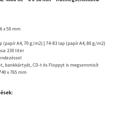
 6 x 50 mm
p (papír A4, 70 g/m2) | 74-83 lap (papír A4, 80 g/m2)
a: 230 liter
endezéssel
, bankkártyát, CD-t és Floppyt is megsemmisít
x 740 x 765 mm
tések: