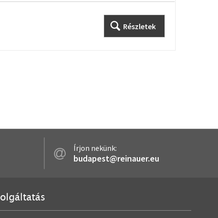
Részletek
Írjon nekünk:
budapest@reinauer.eu
olgáltatás