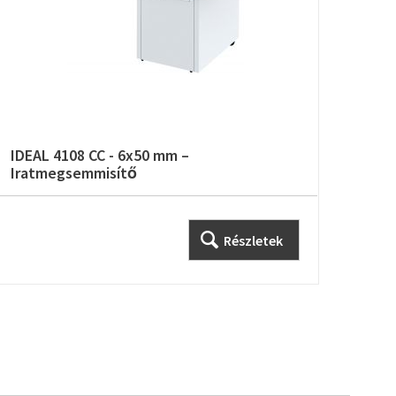
IDEAL 4108 CC - 6x50 mm –
IDEA
Iratmegsemmisítő
Irat
Részletek