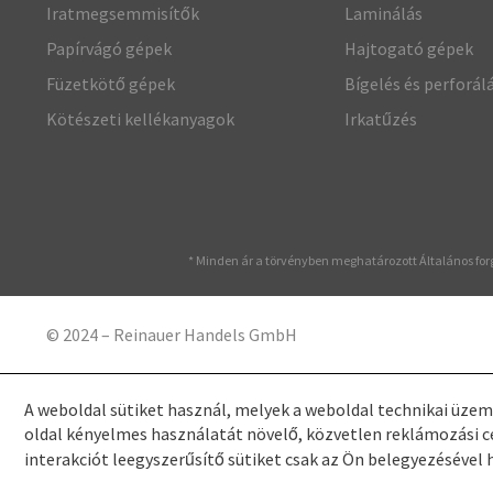
Iratmegsemmisítők
Laminálás
Papírvágó gépek
Hajtogató gépek
Füzetkötő gépek
Bígelés és perforál
Kötészeti kellékanyagok
Irkatűzés
* Minden ár a törvényben meghatározott Általános fo
© 2024 – Reinauer Handels GmbH
A weboldal sütiket használ, melyek a weboldal technikai üze
oldal kényelmes használatát növelő, közvetlen reklámozási c
interakciót leegyszerűsítő sütiket csak az Ön belegyezésével 