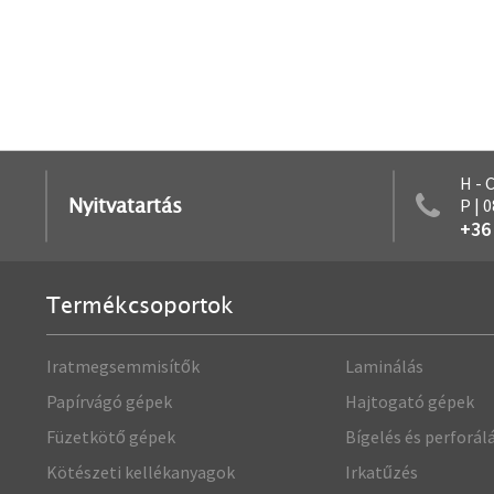
H - 
Nyitvatartás
P | 
+36
Termékcsoportok
Iratmegsemmisítők
Laminálás
Papírvágó gépek
Hajtogató gépek
Füzetkötő gépek
Bígelés és perforál
Kötészeti kellékanyagok
Irkatűzés