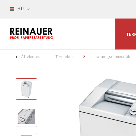
HU
TER
Áttekintés
Termékek
Iratmegsemmisítők