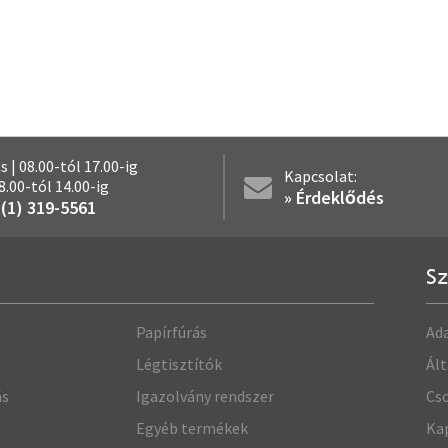
Cs | 08.00-tól 17.00-ig
Kapcsolat:
08.00-tól 14.00-ig
» Érdeklődés
 (1) 319-5561
Sz
Papírfúrás
Ada
Légtisztítók
Ált
ás
Igazolvány rendszer
Cso
Egyéb termékek
Ka