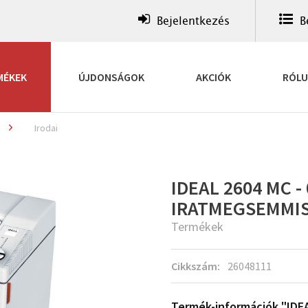
Bejelentkezés
B
MÉKEK
ÚJDONSÁGOK
AKCIÓK
RÓL
Irodai
IDEAL 2604 MC - 
IRATMEGSEMMI
Termékek
Cikkszám:
26048111
Termék-információk "IDEA