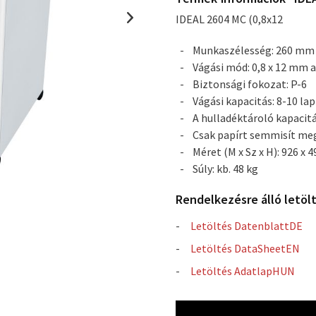
IDEAL 2604 MC (0,8x12
Munkaszélesség: 260 mm
Vágási mód: 0,8 x 12 mm 
Biztonsági fokozat: P-6
Vágási kapacitás: 8-10 lap
A hulladéktároló kapacitá
Csak papírt semmisít me
Méret (M x Sz x H): 926 x 
Súly: kb. 48 kg
Rendelkezésre álló letöl
Letöltés DatenblattDE
Letöltés DataSheetEN
Letöltés AdatlapHUN