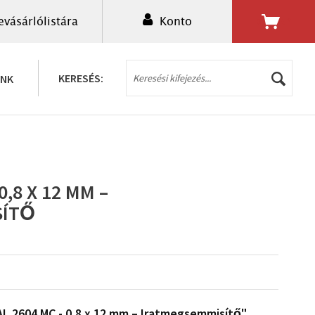
evásárlólistára
Konto
0,00 Ft *
KERESÉS:
UNK
0,8 X 12 MM –
SÍTŐ
L 2604 MC - 0,8 x 12 mm – Iratmegsemmisítő"