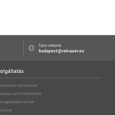
Írjon nekünk:
budapest@reinauer.eu
olgáltatás
tvédelmi nyilatkozat
alános üzleti feltételek
magküldési tarifák
pcsolat