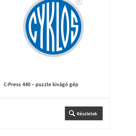
C-Press 440 – puzzle kivágó gép
IDEA
Irat
Részletek