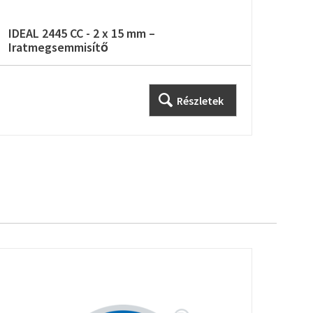
IDEAL 2445 CC - 2 x 15 mm –
IDEA
Iratmegsemmisítő
Irat
Részletek