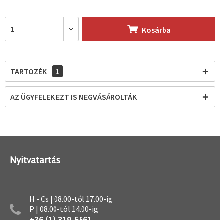
Kosárba
TARTOZÉK
1
AZ ÜGYFELEK EZT IS MEGVÁSÁROLTÁK
Nyitvatartás
H - Cs | 08.00-tól 17.00-ig
P | 08.00-tól 14.00-ig
+36 (1) 319-5561