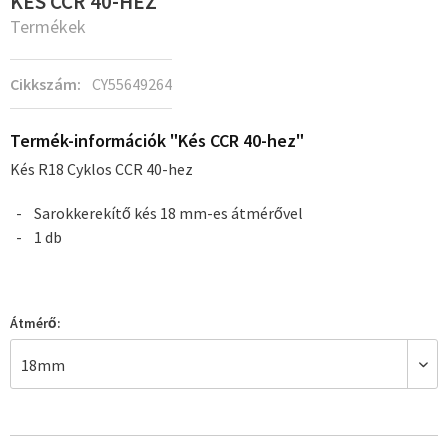
KÉS CCR 40-HEZ
Termékek
Cikkszám:
CY55649264
Termék-információk "Kés CCR 40-hez"
Kés R18 Cyklos CCR 40-hez
Sarokkerekítő kés 18 mm-es átmérővel
1 db
Átmérő: