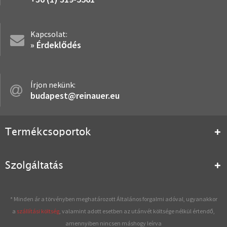
Kapcsolat:
» Érdeklődés
Írjon nekünk:
budapest@reinauer.eu
Termékcsoportok
Szolgáltatás
* Minden ár a törvényben meghatározott Általános forgalmi adóval, ugyanakkor
a
szállítási költség
, valamint adott esetben az utánvét költsége nélkül értendő,
amennyiben nincsen máshogy leírva