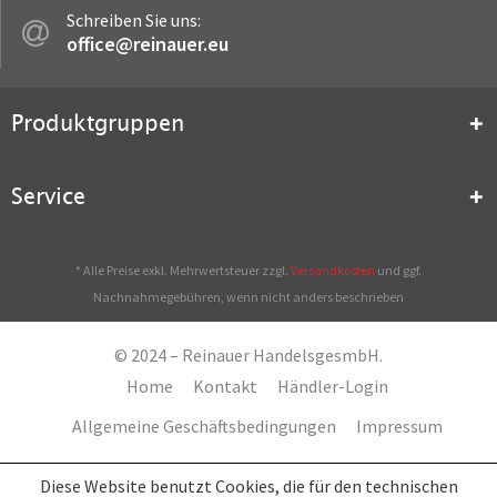
Schreiben Sie uns:
office@reinauer.eu
Produktgruppen
Service
* Alle Preise exkl. Mehrwertsteuer zzgl.
Versandkosten
und ggf.
Nachnahmegebühren, wenn nicht anders beschrieben
© 2024 – Reinauer HandelsgesmbH.
Home
Kontakt
Händler-Login
Allgemeine Geschäftsbedingungen
Impressum
Diese Website benutzt Cookies, die für den technischen