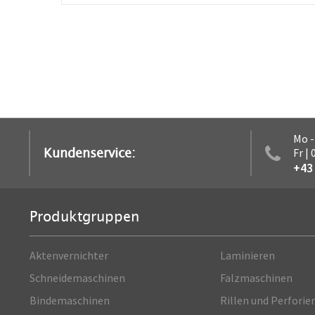
Mo -
Kundenservice:
Fr |
+43 
Produktgruppen
Aktenvernichter
Laminieren
Schneidemaschinen
Falzmaschinen
Bindemaschinen
Rillen und Perforie