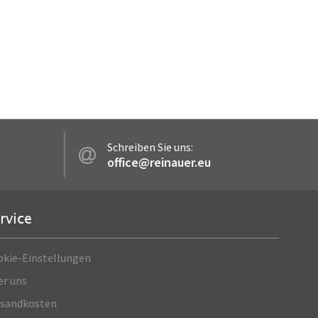
Schreiben Sie uns:
office@reinauer.eu
rvice
okie-Einstellungen
er uns
rsandkosten